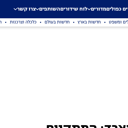
.
Application error: a clien
ים כפולים
מדורים
לוח שידורים
השותפים
צרו קשר
ים ומשפט
חדשות בארץ
חדשות בעולם
כלכלה וצרכנות
ת