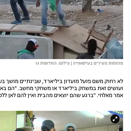
מהומות צעירים בעיסאוויה | צילום: החדשות 13
לא רחוק משם פועל מועדון ביליארד, שבינתיים מושך בע
ועושים זאת במשחק ביליארד או משחקי מחשב. "הם באי
אמר מאלחי. "ברגע שהם יוצאים מהבית ואין להם לאן ללכת