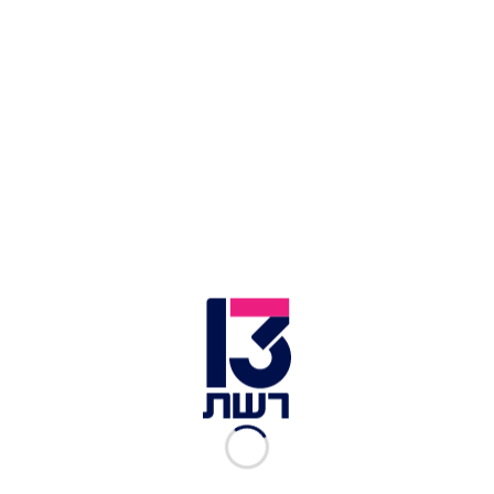
צילום תמונה ראשית: החדשות 13
זמן צפייה: 03:11
הדור הצעיר של הפלסטינים לא גדל בזמן
האינתיפאדה, ורובם מציירים מציאות לפיה פיגועים
הם פעולות יחיד, והחלום הפלסטיני החדש הוא
תספורת יפה, טלפון נייד, בית וחתונה.
אחד ההבדלים בין הדור הפלסטיני הצעיר לקודמו,
הוא העובדה שהצעירים של היום גדלו עם וויפי
וטלפונים חכמים, והם מחוברים לרשתות חברתיות.
"בני הנוער נפתחו יותר לעולם", אמר לחדשות 13
מוחמד עותמאן, מייסד "סקייטקיליה", "הרשתות