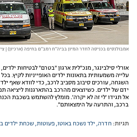
אמבולנסים בכניסה לחדר המיון בביה"ח רמב"ם בחיפה (ארכיון) | צילום:
אורלי סילבינגר, מנכ"לית ארגון "בטרם" לבטיחות ילדים,
עלייה משמעותית בתאונות ילדים האופייניות לקיץ. בכל 
השגחה, עורכים סיבוב מסביב לרכב, כדי לוודא שאף יל
ידם של ילדים. כשיוצאים מהרכב בהתארגנות ליציאה תמי
אל תגידו 'לי זה לא יקרה'. מומלץ להשתמש בשכבת הכנה
ברכב, והתרעה על הימצאותם".
תגיות:
חדרה
ילד נשכח באוטו
פעוטות
שכחת ילדים ב