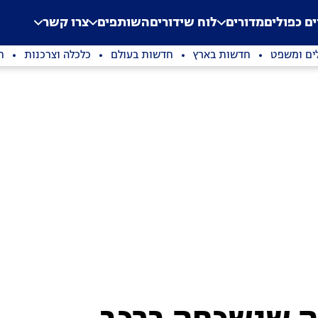
.
Application error: a clien
ים כפולים
מדורים
לוח שידורים
השותפים
צרו קשר
ים ומשפט
חדשות בארץ
חדשות בעולם
כלכלה וצרכנות
ת