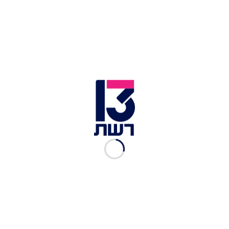
A post shared by Emily Damari (@emilydamari)
כמו כן הגיבה דמארי על דבר
מותו של שלמה מנצור
(85), שנרצח בטבח 7 באוקטובר וגופתו נחטפה לעזה
והוסיפה: "משתתפת בצער משפחת מנצור מחבקת
ומחזקת אתכם".