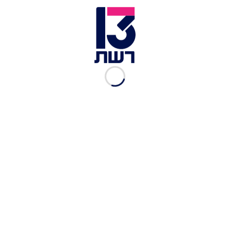
ובניגוד לתעמולת ההסתה והכזב של ארגוני הטרור
והמסיתים למיניהם, נבהיר: אין כל שינוי בנוהג הקיים
בהר הבית. תעמולת ארגוני הטרור, ההסתה ברשת
ופרובקציות מכל סוג שהם - לא ישנו דבר וחצי דבר
בנוגע להר הבית. המשטרה תמשיך לפעול לשמירת
הביטחון, החוק והסדר במקום. תפילות מוסלמים
ימשיכו להתקיים כסדרן גם במהלך חגי תשרי. ביקורי
תיירים וישראלים שאינם מוסלמים בהר הבית ימשיכו
להתקיים בימי ובשעות הבוקר המקובלות ובהתאם
לכללי הביקור. כל חריגה מכללי הביקור בהר הבית
מטופלת ותטופל בהתאם".