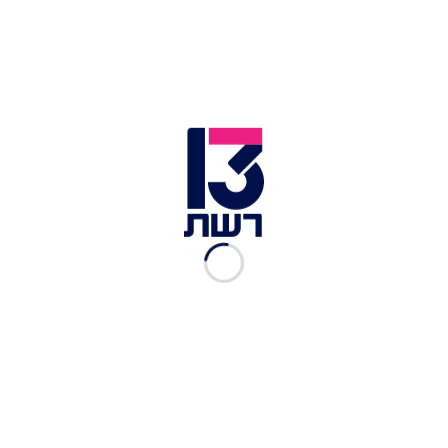
צילום תמונה ראשית: חדשות 13
זמן צפייה: 01:30
בחדשות 13 דווח הערב (שלישי) כי במחוז הדרום של
המשטרה מציעים לפצל את הטיפול בנגב לשני אזורים,
כך שאחד מהם יהיה האזור בו נמצאים רוב יישובי
הפזורה הבדואית. המטרה היא להקים כוח משטרה
ייעודי שיתמקד בלחימה בפשיעה במגזר הבדואי.
הרעיון נובע מההבנה שהפשיעה בשבועות האחרונים
באזור באר שבע, מגיעה בעיקר מיישובי הפזורה
הבדואית בנגב.
בידי המשטרה יש רשימה של מאות עבריינים שהינם