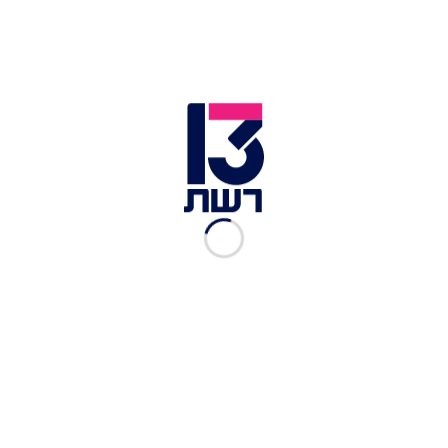
שריפה בחוות השרתים OVHcloud בצרפת | צילום: רויטרס
בעקבות שריפה שפרצה הלילה (חמישי) בחוות
השרתים "OVHcloud" בשטרסבורג שבצרפת האתר
הפיראטי הגדול בישראל "סדרות" ירד מהאוויר.
בהודעה שנשלחה בקבוצת הטלגרם של האתר נכתב
כי "עקב שריפה השירותים אינם זמינים - נשתדל
לעדכן בהקדם בכל התפתחות בנושא". יש לציין כי על
פי הדיווחים, אף אדם לא נפגע בשריפה.
האתר שהוקם בשנת 2011 מספק אפשרות לצפייה
ישירה של תכני טלוויזיה ישראליים ומרחבי העולם ללא
תשלום. עם זאת, קיימת אפשרות לתמוך כספית