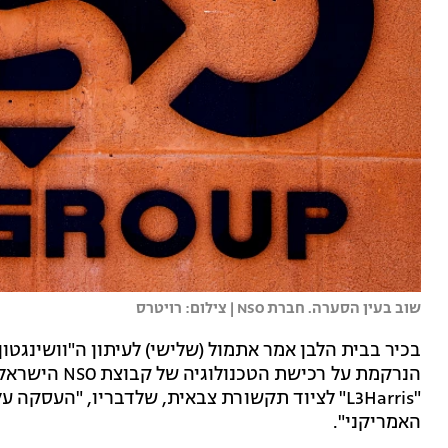
שוב בעין הסערה. חברת NSO | צילום: רויטרס
בכיר בבית הלבן אמר אתמול (שלישי) לעיתון ה"וושינגטו
הנרקמת על רכיש
"L3Harris" לציוד תקשורת צבאית, שלדבריו, "העסק
האמריקני".