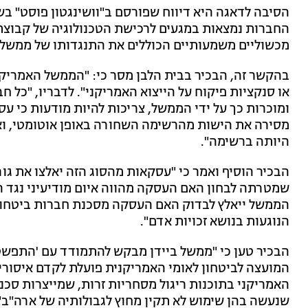
הסיבה לדאגה היא דיווח שפורסם ב"וושינגטון פוסט" בשי
מכשוליים משמעותיים הכוללים את התנגדותו של ממשל ב
בהקשר זה, הבכיר בבית הלבן מסר כי: "הממשל האמריקנ
או סנקציות פיקוח על הייצוא האמריקני". לדבריו, "כל 
ומוכרות כך על ידי הממשל, צריכות להיות מודעות כי ע
מסירה את הישות מהרשימה השחורה באופן אוטומטי, וא
היותה ברשימה".
הבכיר הוסיף ואמר כי "עסקאות מהסוג הזה יאלצו את גו
שמטרתה לבחון האם העסקה מהווה איום מודיעיני נגד ה
הממשל ייאלץ לבדוק האם העסקה מסכנת חברות ביטחוני
הנוגעות בנושא זכויות אדם".
המועצה לביטחון לאומי האמריקנית פועלת לקדם איסורי
האמריקני בתוכנות ריגול מסחריות זרות, שמייצרות סכנות
שנעשה בהן שימוש לא תקין מחוץ לגבולותיה של ארה"ב"