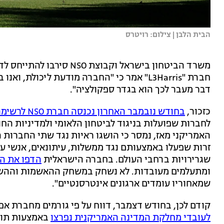
הבית הלבן | צילום: רויטרס
משרד הביטחון בישראל וקבוצ
חברת "L3Harris" אמר כי "החברה מודעת ליכולת
דבר מעבר לכך הוא בגדר ספקולציה".
כזכור,
בחודש נובמבר האחרון נכנסה חברת NSO לרשימה השחורה
לחברות שפועלות בניגוד לביטחון הלאומי ולמדיניות ה
האמריקני מאז, נמסר כי הושגו ראיות נגד שתי החברות 
זרות שפעלו באמצעותם נגד ממשלות, עיתונאים, אנשי עס
שגרירויות ברחבי העולם. בחברה הישראלית
הדפו את ה
ומתעלמים מעובדות. לא נשחק במשחק ההאשמות וההשמצ
שמאחוריו עומדים ארגונים אינטרסנטיים".
קודם לכן, בחודש דצמבר, דווח על פי גורמים מחברת אפ
לעובדי מחלקת המדינה האמריקנית נפרצו