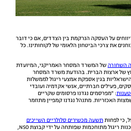
ת NSO סירבו להתייחס לדיווחים על העסקה הנרקמת בין הצדדים, אם כי דובר
, ואנו בוחנים את צרכי הביטחון הלאומי של לקוחותינו. כל
של המשרד המסחר האמריקני, המיועדת
חוץ של ארצות הברית. בהודעת משרד המסחר
הישראליות בגין אספקת אמצעי ריגול לממשלות
קים, פעילים חברתיים, אנשי אקדמיה ועובדי
טענות
: "מפרסמים נגדנו פרסומים שקריים
ות האכזריות. מתנהל נגדנו קמפיין מתוזמר
ל, כי לפחות
תשעה מכשירים סלולריים השייכים
באמצעות תוכנות ריגול מתוחכמות שפותחה על ידי קבוצת NSO,