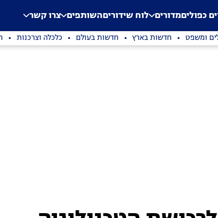
.
Application error: a clien
ים כפולים
מדורים
לוח שידורים
השותפים
צרו קשר
ים ומשפט
חדשות בארץ
חדשות בעולם
כלכלה וצרכנות
ת