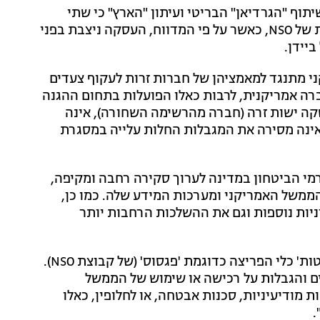
תוף "הגרדיאן" הבריטי ועיתון "הארץ" כי שתי
החברות נמצאות במגעים לרכישת הטכנולוגיה של קבוצת של NSO, כאשר על פי המדווח, העסקה ניצבת בפני
יידן.
י מתנגד למאמציהן של חברות זרות לעקוף צעדים
חברה אמריקנית, לרבות כאלו הפועלות בתחום ההגנה
סקה ישות זרה (חברה מהרשימה השחורה), אינה
ינה מסירה את המגבלות החלות עלייה במסגרת
רמי הביטחון במדינה לערוך סקירה רחבה ומקיפה,
ממשל האמריקני ומערכות המידע שלה. כמו כן,
ות נוספות וגם את ההשלכות הרחבות יותר
הבכיר טען כי "ממשל ביידן מבקש להתמודד עם 'התפשטות' כלי הפריצה כדוגמת 'פגסוס' (של קבוצת NSO).
ם והגבלות על רכישה או שימוש של הממשל
 מודיעיניות, סכנות אבטחה, או לחלופין, כאלו
.