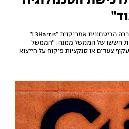
רכישת הטכנולוגיה
על רקע הדיווחים על המגעים בין הקבוצה והחברה הביטחונית אמריקנית "L3Harris"
 את חששו של הממשל ממנה: "הממשל
קוף צעדים או סנקציות פיקוח על הייצוא