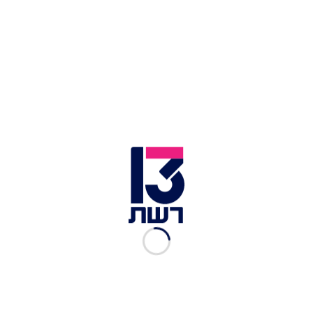
כוחות גדולים של מד"א שהגיעו באמבולנסים וניידות
טיפול נמרץ. והחלנו בפינוי כלל התינוקות ששהו
במקום. צוותי מד"א נמצאים במקום וערוכים להעניק
טיפול רפואי במידת הצורך".
הגן הפרטי בירושלים | צילום: תיעוד מבצעי מד"א