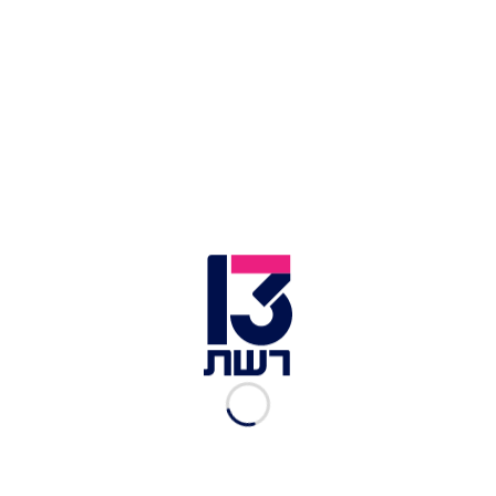
דוברות כב"ה