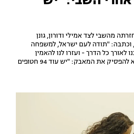
 אחרי השבי: "יש
תה מהשבי לצד אמילי ודורון, גונן
 וכתבה: "תודה לעם ישראל, למשפחה
 לאורך כל הדרך - ועזרו לנו להאמין
שהסיוט הזה בסוף ייגמר". היא קראה לציבור לא להפסיק את המאבק: "יש עוד 94 חטופים