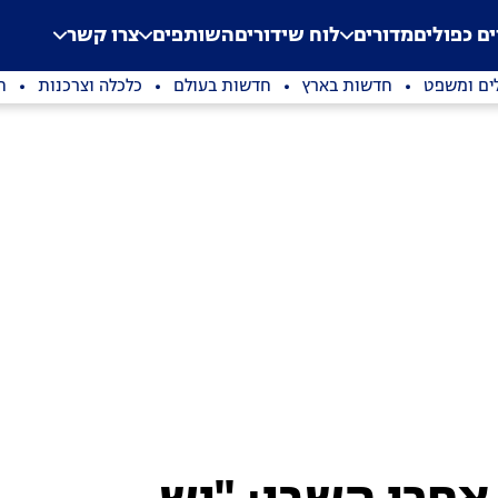
.
Application error: a clien
ים כפולים
מדורים
לוח שידורים
השותפים
צרו קשר
ים ומשפט
חדשות בארץ
חדשות בעולם
כלכלה וצרכנות
ת