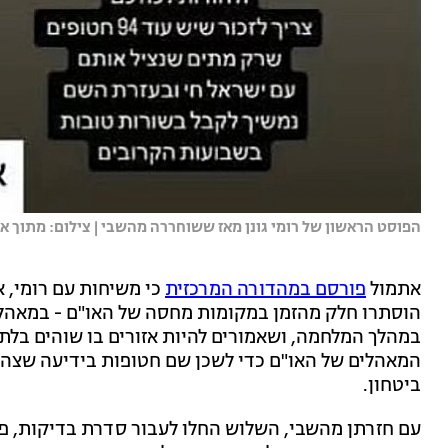
הפוסט הראשון של רומי גונן מאז ששוחררה מהשבי | צילום: מתוך א
אתמול
פורסם במהדורה המרכזית
כי משיחות עם רומי, א
הוסתרו חלק מהזמן במקומות מחסה של האו"ם - במאהלי
במהלך המלחמה, ושאמורים להיות אזורים בו שוהים בלתי
המאהלים של האו"ם כדי לשכן שם חטופות בידיעה שצה"
ביטחון.
עם חזרתן מהשבי, השלוש החלו לעבור סדרת בדיקות, פגי