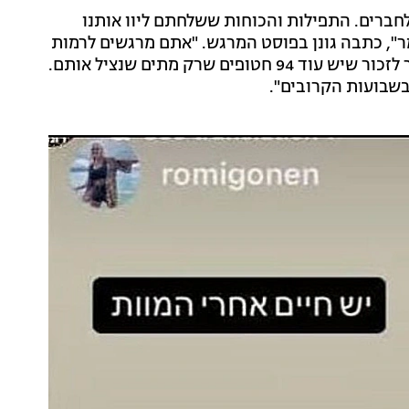
לחברים. התפילות והכוחות ששלחתם ליוו אותנו
מר", כתבה גונן בפוסט המרגש. "אתם מרגשים לרמות
שהלב לא מכיל ועוד יקח זמן להכיל ולהודות לכולכם. צריך לזכור שיש עוד 94 חטופים שרק מתים שנציל אותם.
בשבועות הקרובים".