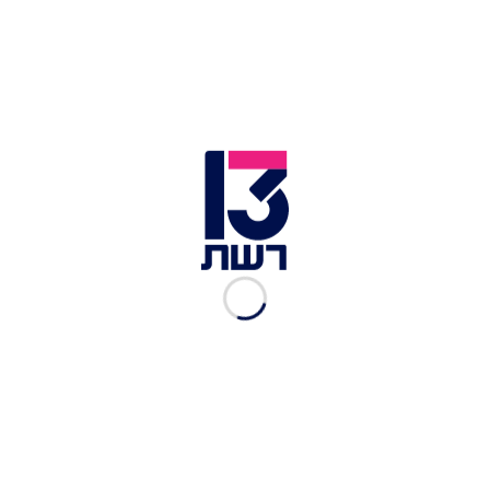
אביתר דוד וגיא גלבוע-דלאל בסרטון שפרסם חמאס