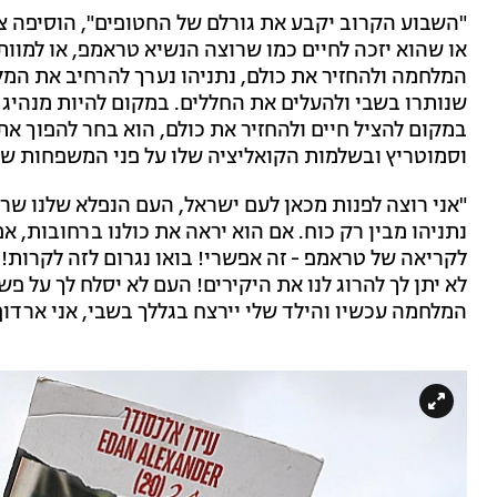
"השבוע הקרוב יקבע את גורלם של החטופים", הוסיפה צנגא
או שהוא יזכה לחיים כמו שרוצה הנשיא טראמפ, או למוות
המלחמה ולהחזיר את כולם, נתניהו נערך להרחיב את המל
שנותרו בשבי ולהעלים את החללים. במקום להיות מנהיג ג
במקום להציל חיים ולהחזיר את כולם, הוא בחר להפוך את 
וסמוטריץ ובשלמות הקואליציה שלו על פני המשפחות שלנ
"אני רוצה לפנות מכאן לעם ישראל, העם הנפלא שלנו שר
נתניהו מבין רק כוח. אם הוא יראה את כולנו ברחובות, א
לקריאה של טראמפ - זה אפשרי! בואו נגרום לזה לקרות! נ
לא יתן לך להרוג לנו את היקירים! העם לא יסלח לך על 
המלחמה עכשיו והילד שלי יירצח בגללך בשבי, אני ארדוף 