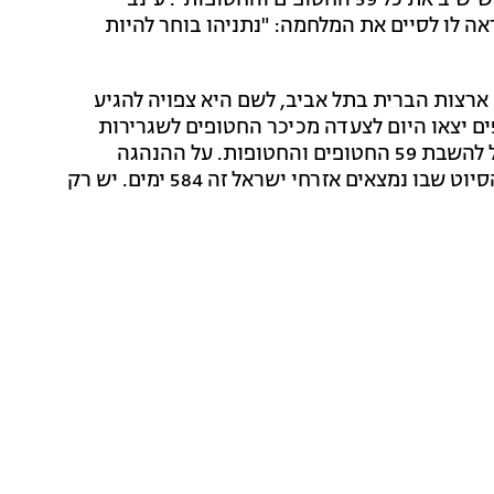
השבתו של עידן מוכרחה להיות התחלתו של הסכם אחד שישיב את כל 59 החטופים והחטופות". עינב
ה לו לסיים את המלחמה: "נתניהו בוחר להיות
ירות ארצות הברית בתל אביב, לשם היא צפויה להגיע
טופים יצאו היום לצעדה מכיכר החטופים לשגרירות
ארה"ב, בדרישה להביא לפריצת דרך ולהשגת הסכם כולל להשבת 59 החטופים והחטופות. על ההנהגה
לעשות את המעשה ההיסטורי, הראוי והנכון. סיימו את הסיוט שבו נמצאים אזרחי ישראל זה 584 ימים. יש רק