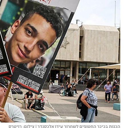
הכנות בכיכר החטופים לשחרור עידן אלכסנדר | צילום: רויטרס