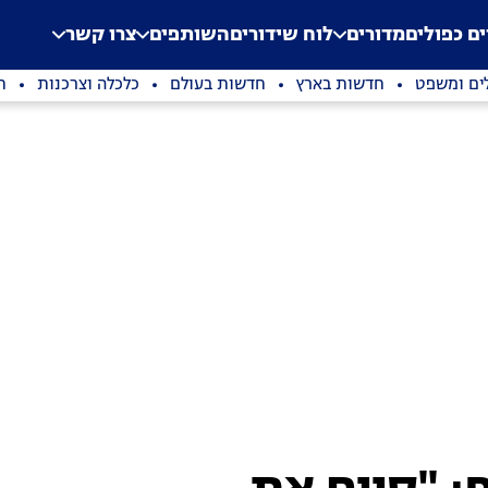
.
Application error: a clien
ים כפולים
מדורים
לוח שידורים
השותפים
צרו קשר
ים ומשפט
חדשות בארץ
חדשות בעולם
כלכלה וצרכנות
ת