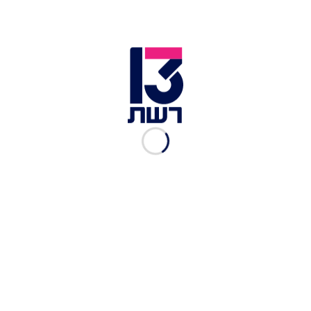
– חייב לקנות גם כרטיס חזרה ל-30 יום לאחר מכן".
בשלב הראשון,
כל טיסה יוצאת תכלול עד 50 נוסעים
בלבד
, במטרה לצמצם את מספר השוהים בנמל ואת
משך השהייה בו. הטיסות ייצאו מטרמינל 3 בלבד,
והכניסה תתאפשר לנוסעים בלבד, דרך שער 02
שבמפלס התחתון.