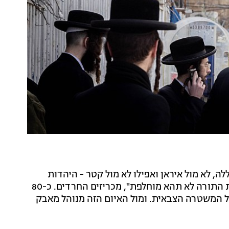
, לא מול איראן ואפילו לא מול קטר - היהדות
החרדית במלחמה מול הניסיון לגייס את בניה לצבא. "זאת התורה לא תהא מוחלפת", מכריזים החרדים. כ-80
של המשטרה הצבאית. ומול האיום הזה מנוהל מאבק