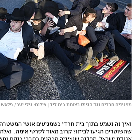
מפגינים חרדים נגד הגיוס בצומת בית ליד | צילום: גילי יערי, פלאש 90
ואיך זה נשמע בתוך בית חרדי כשמגיעים אנשי המשטרה 
שהשוטרים הגיעו לביתו? קרוב מאוד לסרטי אימה. ואלה ל
אגודת ישראל, מפלגה שנציגיה מכהנים כחברי כנסת ומש