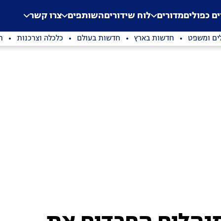
.
Application error: a clien
ים כפולים
מדורים
לוח שידורים
השותפים
צרו קשר
ים ומשפט
חדשות בארץ
חדשות בעולם
כלכלה וצרכנות
ת