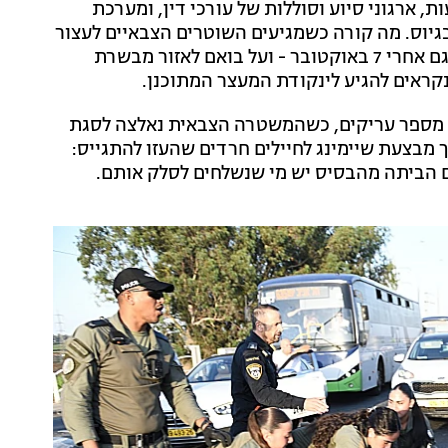
ת, ארגוני סיוע וסוללות של עורכי דין, ומערכת
גיוס. מה קורה כשמגיעים השוטרים הצבאיים לעצור
עריק חרדי? בז'רגון החרדי הם נקראים "החוטפים" - כן, גם אחרי 7 באוקטובר - ועל בואם לאזור מבשרת
קראים להגיע לינקודת המעצר המתוכנן.
 מספר עריקים, כשהמשטרה הצבאית נאלצה לסגת
 מבצעת שיימינג לחיילים חרדים שהעזו להתגייס:
ם הביתה מהבסיס יש מי שנשלחים לסלק אותם.