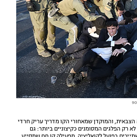
הצבאית, והמוקדן שמאחורי הקו מדריך עריק חרדי
א רק הפלגים המסומנים כקיצוניים ביותר: גם
תייכים בפועל לקואליציה, מפעילה קו חם שמסייע