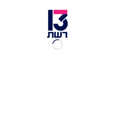
שריפה בצפון. ארכיון | צילום: כב"ה צפון
שריפה פרצה היום (שבת) בשטח פתוח בנחל גוש חלב
שבגליל העליון. 14 צוותי כיבוי מתחנת גליל-גולן עבדו
על מנת להשיג שליטה על האש, ואכן לאחר כמעט 5
שעות כוחות הכבאות השיגו שליטה על האש ומנעו
התפשטות של השריפה למטעים והישובים הסמוכים.