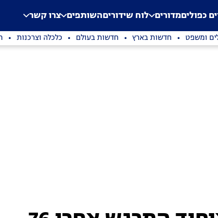
.
Application error: a clien
ים כפולים
מדורים
לוח שידורים
השותפים
צרו קשר
ים ומשפט
חדשות בארץ
חדשות בעולם
כלכלה וצרכנות
ת