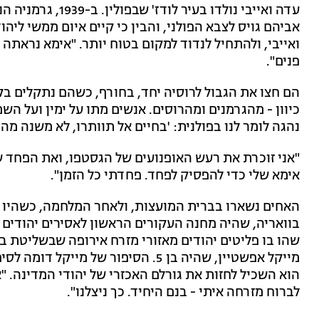
עדה ואייבי נולדו ב
אביהם גויס לצבא הפולני, והבין כי קיים איום ממשי לי
ואייבי, ולהתחיל לנדוד למקום בטוח יותר. "אימא נראתה פו
פנים".
הם חצו את הגבול לרוסיה יחד, בחורף, כשהם נתקלים בקש
כיוון - מהגרמנים ומהרוסים. אנשים מתו על ימין ועל הש
נהגה לומר לנו בפולנית: 'בחיים אל תוותרו, לא משנה מה'"
"אני זוכרת את רעש האופנועים של הגסטפו, ואת הפחד 
אימא שלי כדי להפסיק לפחד. פחדתי כל הזמן".
בוואריה, שהיה מחנה העקורים הראשון לאסירים יהודים מ
שהו בו פליטים יהודים מאזורי מזרח אירופה שבשליטת בר
מייקל אפשטיין, שהיה בן 5. הסיפור של
הוא השכיל לחזות את גורלם האכזרי של יהודי המדינה. 
לברוח מזרחה איתי - בנם היחיד. כך ניצלנו".