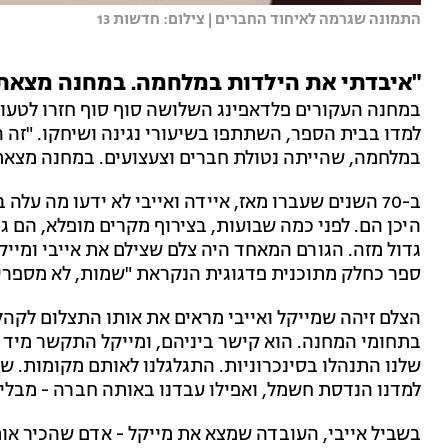
התמונה שגרמה לאיחוד החברים | צילום: חדשות 13
"איבדתי את הילדות במלחמה. במחנה מצאתי
במחנה העקורים פלדאפינג השלושה סוף סוף חזרו לטעום
למדו בבית הספר, השתתפו בשיעורי נגינה ושיחקו. "זה ה
במלחמה, שהייתה נטולת חברים וצעצועים. במחנה מצאת
ב-70 השנים שעברו מאז, איידה ואייבי לא ידעו מה עלה
היכן הם. לפני כמה שבועות, בצירוף מקרים מופלא, הם גי
גדול מזה. הגורם המאחד היה צלם שצילם את אייבי ומי
ספר כחלק מתוכנית פדגוגית הנקראת "שמות, לא מספרי
הצלם זיהה שמייקל ואייבי מראים את אותו התצלום לקהל
בתחומי המחנה. הוא קישר ביניהם, ומייקל התקשר מיד לא
שלנו התנהלו בסינכרוניות. התגלגלנו לאותם מקומות. שנ
למדנו הנדסת חשמל, ואפילו עבדנו באותה חברה - מבלי 
בשביל אייבי, העובדה שמצא את מייקל - אדם שהכיר אות