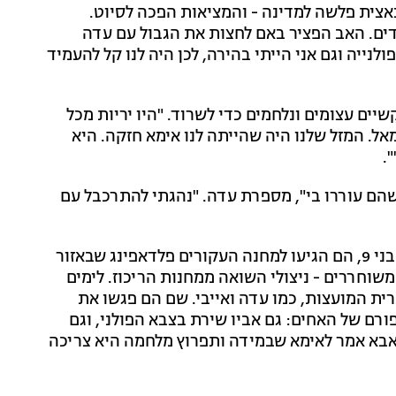
עיר לודז' שבפולין. ב-1939, גרמניה הנאצית פלשה למדינה - והמציאות הפכה לסיוט.
הודים. האב הפציר באם לחצות את הגבול עם עדה
לנייה וגם אני הייתי בהירה, לכן היה לנו קל להעמיד
יים עצומים ונלחמים כדי לשרוד. "היו יריות מכל
מאל. המזל שלנו היה שהייתה לנו אימא חזקה. היא
.
שהם עוררו בי", מספרת עדה. "נהגתי להתרכבל עם
האחים נשארו בברית המועצות, ולאחר המלחמה, כשהיו בני 9, הם הגיעו למחנה העקורים פלדאפינג שבאזור
שוחררים - ניצולי השואה ממחנות הריכוז. לימים
ית המועצות, כמו עדה ואייבי. שם הם פגשו את
 מייקל דומה לסיפורם של האחים: גם אביו שירת בצבא הפולני, וגם
"אבא אמר לאימא שבמידה ותפרוץ מלחמה היא צריכה