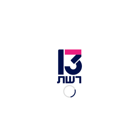
עוד בחדשות 13:
חשד לרצח בנצרת: גבר נורה למוות סמוך לביתו
"נמלטו מהשוטרים בנסיעה לאחור": פוענח רצח תושב
רמלה בן 48
בתוך שעות: חשד לארבעה מקרי רצח בצפון הארץ