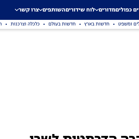
.
Application error: a clien
ים כפולים
מדורים
לוח שידורים
השותפים
צרו קשר
ים ומשפט
חדשות בארץ
חדשות בעולם
כלכלה וצרכנות
ת