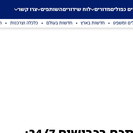
.
Application error: a clien
ים כפולים
מדורים
לוח שידורים
השותפים
צרו קשר
ים ומשפט
חדשות בארץ
חדשות בעולם
כלכלה וצרכנות
ת