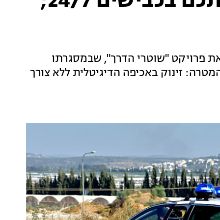
מהיום: ניידות יתעדו אתכם בכבישים 24/7;
התנועה משיק את פרויקט "שוטרי הדרך", שבמסגרתו
מטרה: זינוק באכיפה הדיגיטלית ללא צורך