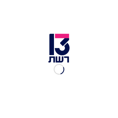
שכללו עיסויים הנשמות ומתן תרופות ופינינו אותו
בניידת טיפול נמרץ של מד"א לבית החולים כשמצבו
אנוש".
זירת ההתרסקות בבת ים | שימוש לפי סעיף 27א' לחוק זכויות
יוצרים