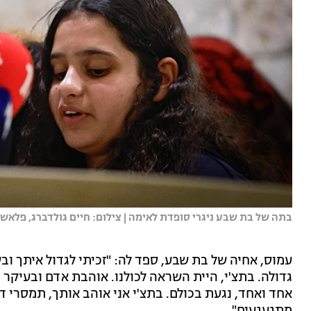
בתה של בת שבע ניגרי סופדת לאימה | צילום: חיים גולדברג, פלאש 90
עמוס, אחיה של בת שבע, ספד לה: "זכיתי לגדול איתך וב
גדולה. בתצ'י, היית השראה לכולנו. אוהבת אדם ובעיקר 
אחד ואחד, נגעת בכולם. בתצ'י אני אוהב אותך, תמסרי ד