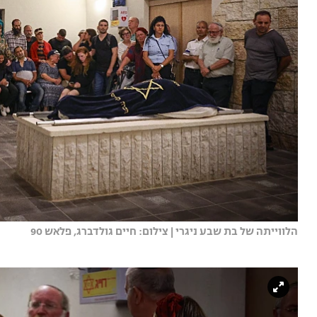
הלווייתה של בת שבע ניגרי | צילום: חיים גולדברג, פלאש 90