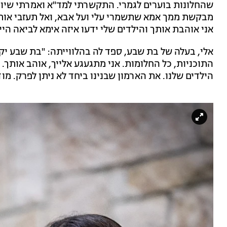
שהחלונות בוערים לגמרי. התקשרתי למד"א ואמרתי שיורים 
מבקשת ממך אמא שתשמרי עלי ועל אבא, ואל תעזבי אותי
אני אוהבת אותך והילדים שלי ידעו איזה אימא לביאה היי
אלי, בעלה של בת שבע, ספד לה בהלווייתה: "בת שבע יק
התוכניות, כל החלומות. אני מתגעגע אלייך, אוהב אותך. 
הילדים שלנו. את הארמון שבנינו ביחד לא ניתן לפרק. מודה לך על 18 שנים של אהבה