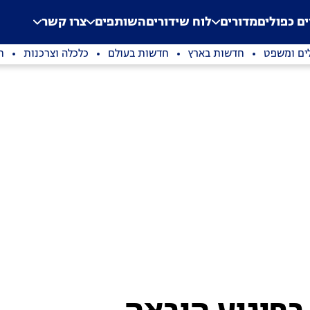
.
Application error: a clien
ים כפולים
מדורים
לוח שידורים
השותפים
צרו קשר
ים ומשפט
חדשות בארץ
חדשות בעולם
כלכלה וצרכנות
ת