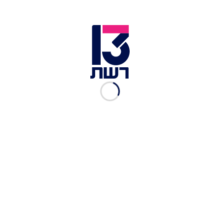
שר האוצר אביגדור ליברמן מסר: "ממשלות ישראל לא
הביאו עד כה פתרון להפחתת תאונות הדרכים בכביש
90, ואחרי עבודת מטה מקצועית יחד עם שרת
התחבורה גיבשנו לראשונה פתרון בר יישום, אפקטיבי
ומהיר שיתבצע ללא עיכובים. אנחנו מבינים וקשובים
לכל הצרכים של הנוסעים בכביש 90 ומחויבים לעשות
הכל בכדי לפתור את כל הבעיות הבטיחותיות
שקיימות היום אשר מסכנות את כולנו".