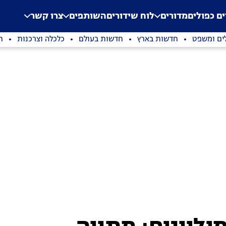
.
Application error: a clien
ים כפולים
מדורים
לוח שידורים
השותפים
צרו קשר
ים ומשפט
חדשות בארץ
חדשות בעולם
כלכלה וצרכנות
ת