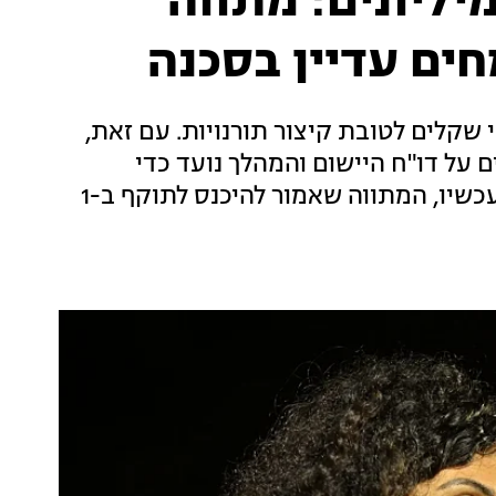
ליונים: מתווה
ים עדיין בסכנה
הודיע היום על העברת 66 מיליוני שקלים לטובת קיצור תורנויות. עם זאת,
 על דו"ח היישום והמהלך נועד כדי
להימנע מביקורת על "תקיעת" התקציב. נכון לעכשיו, המתווה שאמור להיכנס לתוקף ב-1