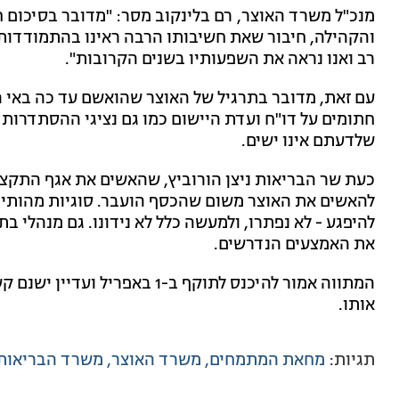
מנכ"ל משרד האוצר, רם בלינקוב מסר: "מדובר בסיכום ח
והקהילה, חיבור שאת חשיבותו הרבה ראינו בהתמודדות 
רב ואנו נראה את השפעותיו בשנים הקרובות".
עם זאת, מדובר בתרגיל של האוצר שהואשם עד כה באי ה
חתומים על דו"ח ועדת היישום כמו גם נציגי ההסתדרות
שלדעתם אינו ישים.
כעת שר הבריאות ניצן הורוביץ, שהאשים את אגף התקציבי
להאשים את האוצר משום שהכסף הועבר. ‏סוגיות מהותי
להיפגע - לא נפתרו, ולמעשה כלל לא נידונו. גם מנהלי ב
את האמצעים הנדרשים.
המתווה אמור להיכנס לתוקף ב-1 ב
אותו.
תגיות:
מחאת המתמחים
משרד האוצר
משרד הבריאות