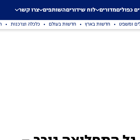
.
Application error: a clien
ים כפולים
מדורים
לוח שידורים
השותפים
צרו קשר
ים ומשפט
חדשות בארץ
חדשות בעולם
כלכלה וצרכנות
ת