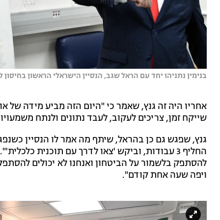
בנימין נתניהו יחד עם הראל שגב, הנסיין הישראלי הראשון בחיסון לקו
אחריו היה זה גנץ, שאמר כי "היום הזה מביע מידה של או
שייקח זמן, צריכים לעקוב, לעבד נתונים ולנתח משמעויו
גנץ, שפגש גם כן בהראל, שיתף מה אמר לו הנסיין כשנפגש
החליף 3 עבודות, וביקש 'צאו לדרך עם תוכנית כלכלית'"
להסתפק בלשמור על הביטחון ואנחנו לא יכולים להסתפק ב
ויפה שעה אחת קודם".