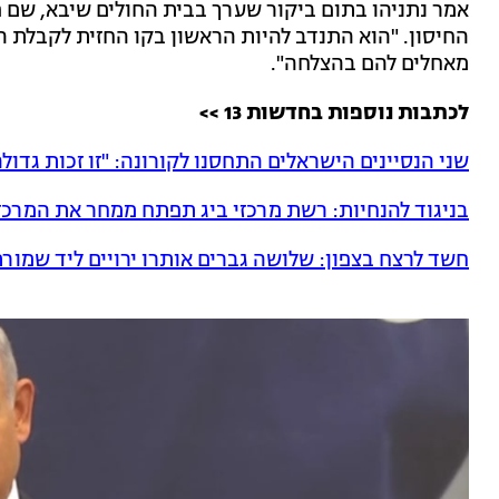
החיסון. "הוא התנדב להיות הראשון בקו החזית לקבלת ה
מאחלים להם בהצלחה".
לכתבות נוספות בחדשות 13 >>
שני הנסיינים הישראלים התחסנו לקורונה: "זו זכות גדולה
בניגוד להנחיות: רשת מרכזי ביג תפתח ממחר את המרכז
חשד לרצח בצפון: שלושה גברים אותרו ירויים ליד שמורת