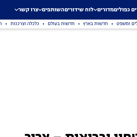
.
Application error: a clien
ים כפולים
מדורים
לוח שידורים
השותפים
צרו קשר
ים ומשפט
חדשות בארץ
חדשות בעולם
כלכלה וצרכנות
ת