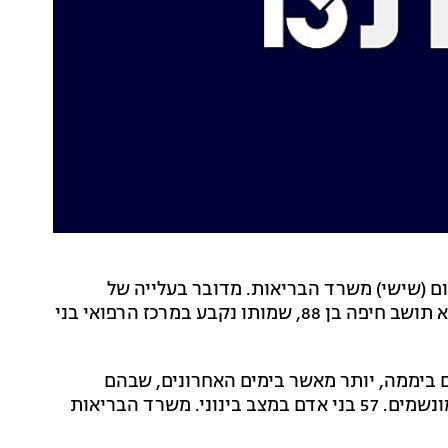
שראל עלה ל-245 - כך פרסם היום (שישי) משרד הבריאות. מדובר בעלייה של
חמישה מקרי מוות ביממה האחרונה. אחד מהנפטרים הוא תושב חיפה בן 88, שמותו נקבע במרכז הרפואי בני
ם עלה ל-16,409. מדובר בעלייה של 63 חולים ביממה, יותר מאשר בימים האחרונים, שבהם
נרשמה מגמת ירידה. 77 מהחולים במצב קשה, בהם 64 מונשמים. 57 בני אדם במצב בינוני. משרד הבריאות