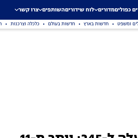
.
Application error: a clien
ים כפולים
מדורים
לוח שידורים
השותפים
צרו קשר
ים ומשפט
חדשות בארץ
חדשות בעולם
כלכלה וצרכנות
ת