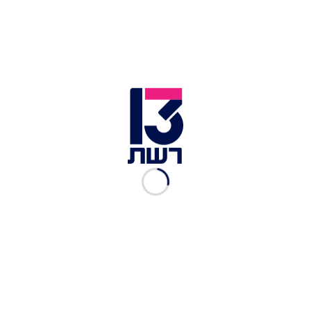
רישום תוצאות בדיקת קורונה | צילום: Shutterstock
ניר שפר, נציג התאחדות בעלי האולמות, אמר בדיון כי
"אנחנו נמצאים במצב של חוסר ודאות לגבי המשך
עבודתנו, לא יודעים אם יש דרך לפתור את הדברים,