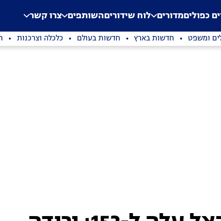
.
Application error: a clien
ים כפולים
מדורים
לוח שידורים
השותפים
צרו קשר
ים ומשפט
חדשות בארץ
חדשות בעולם
כלכלה וצרכנות
ת