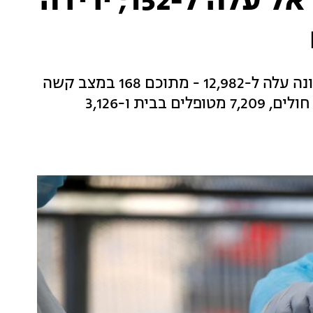
מניין מקרי המוות בישראל עלה ל-152; ירידה
משרד הבריאות עדכן כי מספר הנדבקים מקורונה עלה ל-12,982 - מתוכם 168 במצב קשה
ו-122 מונשמים. 579 מהחולים מאושפזים בבתי חולים, 7,209 מטופלים בבית ו-3,126