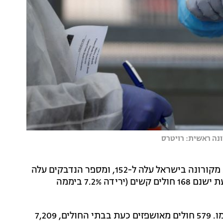
משרד הבריאות עדכן הערב (שישי) כי מניין מקרי המוות מקורונה בישראל עלה ל-152, ומספר הנדבקים עלה
ל-12,982. נרשמה ירידה במספר החולים במצב קשה - כעת ישנם 168 חולים קשים (ירידה 7.2% ביממה
9,375 מהחולים במצב קל, 162 במצב בינוני ו-3,126 החלימו. 579 חולים מאושפזים כעת בבתי החולים, 7,209