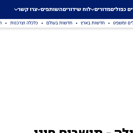
.
Application error: a clien
ים כפולים
מדורים
לוח שידורים
השותפים
צרו קשר
ים ומשפט
חדשות בארץ
חדשות בעולם
כלכלה וצרכנות
ת