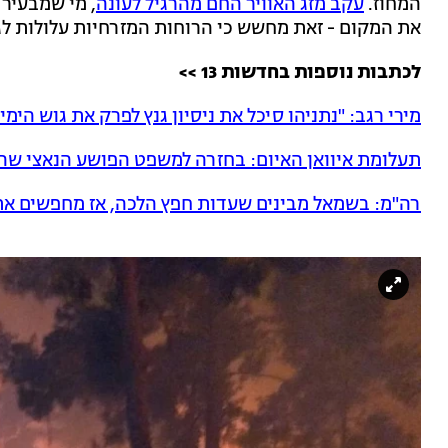
המחוז.
עקב מזג האוויר החם מהרגיל לעונה
, מי שמבעיר
את המקום - זאת מחשש כי הרוחות המזרחיות עלולות ל
לכתבות נוספות בחדשות 13 >>
מירי רגב: "נתניהו סיכל את ניסיון גנץ לפרק את גוש הימין
תעלומת איוואן האיום: בחזרה למשפט הפושע הנאצי שה
רה"מ: בשמאל מבינים שעדות חפץ הלכה, אז מחפשים א