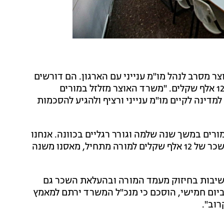
 מסרב לנהל מו"מ ענייני עם הארגון. הם דורשים
העלאת שכר למורה מתחיל בחינוך העל יסודי לגובה של 12 אלף שקלים. "משרד האוצר מזלזל במורים
דינה לקיים מו"מ ענייני ורציף ולהגיע להסכמות
רים במשך שנה שלמה וגורר רגליים בכוונה. אנחנו
יוצאים למאבק על שכר ראוי למורי העל יסודי, היעד הוא שכר של 12 אלף שקלים למורה מתחיל, מאסנו משנה
שיבות בחיזוק מעמד המורה ובהעלאת השכר גם
 ביום חמישי, הוסכם כי מנכ"ל המשרד ירתם למאמץ
רוב".