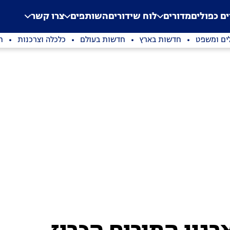
.
Application error: a clien
ים כפולים
מדורים
לוח שידורים
השותפים
צרו קשר
ים ומשפט
חדשות בארץ
חדשות בעולם
כלכלה וצרכנות
ת