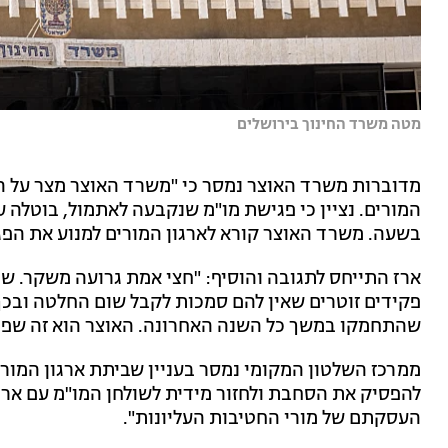
מטה משרד החינוך בירושלים
מדוברות משרד האוצר נמסר כי "משרד האוצר מצר על 
המורים. נציין כי פגישת מו"מ שנקבעה לאתמול, בוטלה 
בשעה. משרד האוצר קורא לארגון המורים למנוע את הפג
ארז התייחס לתגובה והוסיף: "חצי אמת גרועה משקר. ש
פקידים זוטרים שאין להם סמכות לקבל שום החלטה ובכ
שהתחמקו במשך כל השנה האחרונה. האוצר הוא זה שפוג
ממרכז השלטון המקומי נמסר בעניין שביתת ארגון המור
להפסיק את הסחבת ולחזור מידית לשולחן המו"מ עם ארגו
העסקתם של מורי החטיבות העליונות".