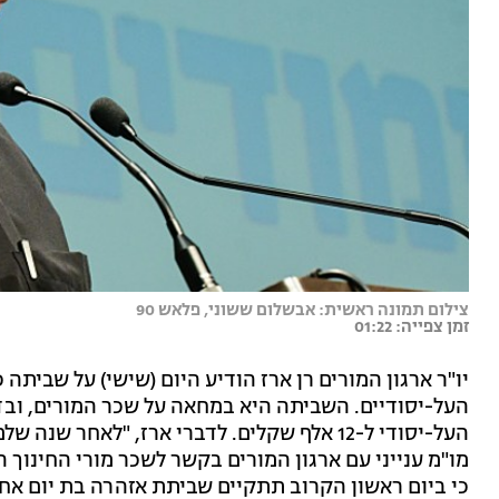
צילום תמונה ראשית: אבשלום ששוני, פלאש 90
זמן צפייה: 01:22
יו"ר ארגון המורים רן ארז הודיע היום (שישי) על שבית
העל-יסודיים. השביתה היא במחאה על שכר המורים, וב
העל-יסודי ל-12 אלף שקלים. לדברי ארז, "לאחר
מו"מ ענייני עם ארגון המורים בקשר לשכר מורי החינוך הע
כי ביום ראשון הקרוב תתקיים שביתת אזהרה בת יום אחד 