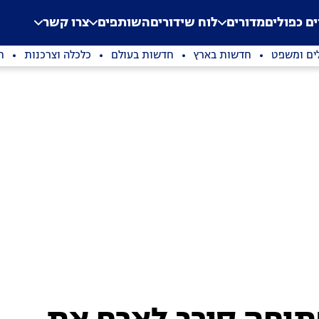
.
Application error: a clien
ים כפולים
מדורים
לוח שידורים
השותפים
צרו קשר
ים ומשפט
חדשות בארץ
חדשות בעולם
כלכלה וצרכנות
ת