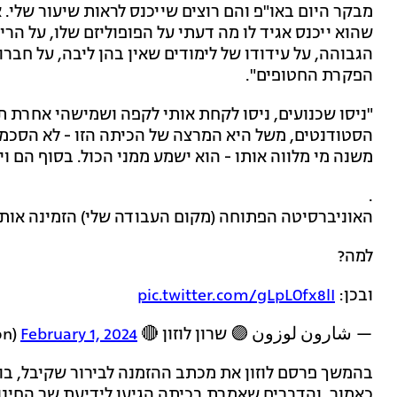
מבקר היום באו"פ והם רוצים שייכנס לראות שיעור שלי. 
שהוא ייכנס אגיד לו מה דעתי על הפופוליזם שלו, על הר
הגבוהה, על עידודו של לימודים שאין בהן ליבה, על ח
הפקרת החטופים".
"ניסו שכנועים, ניסו לקחת אותי לקפה ושמישהי אחרת ת
הסטודנטים, משל היא המרצה של הכיתה הזו - לא הסכמתי
משנה מי מלווה אותו - הוא ישמע ממני הכול. בסוף הם וי
.
האוניברסיטה הפתוחה (מקום העבודה שלי) הזמינה אותי
למה?
ובכן:
pic.twitter.com/gLpLOfx8lI
— شارون لوزون 🟣 שרון לוזון 🔴 sharon luzon (@Sharon_Luzon)
February 1, 2024
בהמשך פרסם לוזון את מכתב ההזמנה לבירור שקיבל, בו 
כאמור, והדברים שאמרת בכיתה הגיעו לידיעת שר החינוך