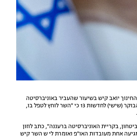
החינוך יואב קיש בשיעור שהעביר באוניברסיטה
הפתוחה - וזומן לשיחת בירור. גורם באוניברסיטה אמר הבוקר (שישי) לחדשות 13 כי "השר לוחץ לטפל בו,
ביטחון, בקריית האוניברסיטה ברעננה", כתב לוזון
גיעה אחת מעובדות האו"פ ואומרת לי ש השר קיש