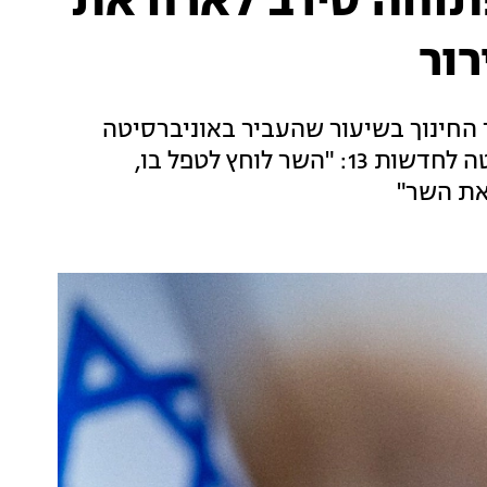
תוחה סירב לארח את
רור
 החינוך בשיעור שהעביר באוניברסיטה
הפתוחה - וזומן לשיחת בירור. גורם באוניברסיטה לחדשות 13: "השר לוחץ לטפל בו,
את השר"