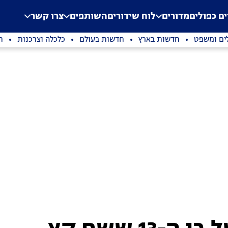
.
Application error: a clien
ים כפולים
מדורים
לוח שידורים
השותפים
צרו קשר
ים ומשפט
חדשות בארץ
חדשות בעולם
כלכלה וצרכנות
ת