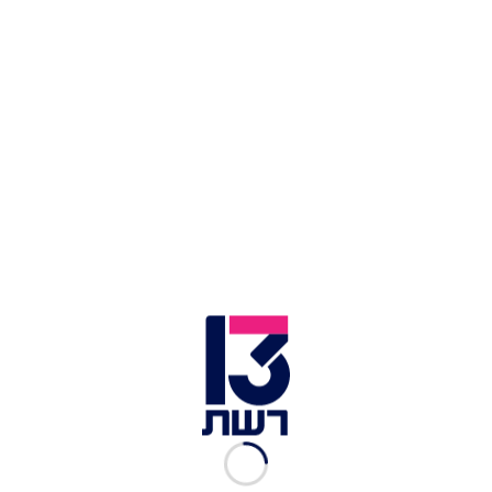
"כעובדי משרד החינוך, אנו רואים חשיבות לקבל
אחריות ולטפל בסוגייה באופן מעמיק ורציני - לא עוד
הטמנת הראש בחול! לא נוכל להמשיך לנהל בתי ספר
ללא מורים, לא נתפשר עוד בקבלת מורים לא
מתאימים, לא נאפשר עוד הכנסת ושילוב מורים ללא
הכשרה והשכלה", כתבו מנהלות ומנהלי בתי הספר,
שהדגישו: "ילדי ישראל יקרים לנו מפז ואל לנו לאפשר
קיום מערכת בינונית ולא מקצועית".