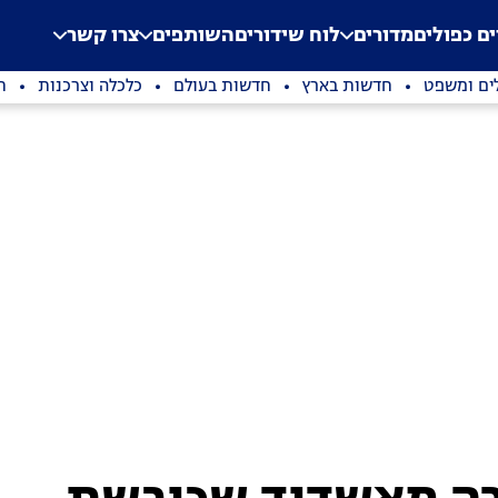
.
Application error: a clien
ים כפולים
מדורים
לוח שידורים
השותפים
צרו קשר
ים ומשפט
חדשות בארץ
חדשות בעולם
כלכלה וצרכנות
ת