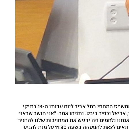
ראש הממשלה בנימין נתניהו הגיע הבוקר (רביעי) לבית המשפט המחוזי בתל אביב ליום עדותו ה-13 בתיקי
אריאל וכפיר ביבס. נתניהו אמר: "אני חושב שראוי
אנחנו נלחמים וזה ידגיש את המחויבות שלנו להחזיר
את כולם הביתה". בתגובה לבקשת רה"מ, ולבקשת העיתונאים לצאת להפסקה בשעה 11:30 על מנת להגיע