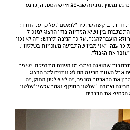
לכיכר החטופים, השופטת רבקה פרידמן פלדמן אמרה: "כרגע נמשיך. מבינה שב-11:30 יש הפסקה, כרגע
ת חדד, וביקשה שיזכיר "לנאשם". על כך ענה חדד:
תכתבות בין נשיא המדינה בוז'י הרצוג למנכ"ל
לא הועבר להגנה, על כך הגיבה תירוש: "זה לא נכון
 כך ענה: "אני מבין שהתביעה מעוניינת בשלטון".
עובר את הגבול".
תכתבות שהוצגה ואמר: "זו הענות מתרפסת. יש פה
ם אבל הענות חריגה הם לא נותנים למר הרצוג
 מבין את הפארסה הזו פה, זה לא שלטון החוק, זה
יגה ואמרה: "שלטון החוקן? נאמר עכשיו 'שלטון
א הכחיש את הדברים.