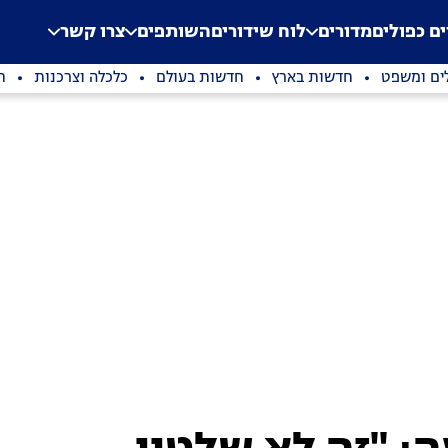
.
Application error: a clien
ים כפולים
מדורים
לוח שידורים
השותפים
צרו קשר
ים ומשפט
חדשות בארץ
חדשות בעולם
כלכלה וצרכנות
ת