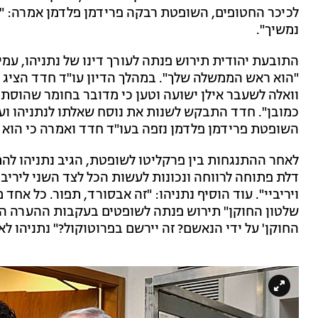
נמשיך".
התובעת יהודית תירוש פנתה לעורך דינו של נתניהו, עמי
"הוא ראש הממשלה שלך". במהלך הדיון עו"ד חדד הציג ה
וואלה לשעבר אילן ישועה וטען כי מדובר בחומר שהוסתר ו
כמובן". חדד התבקש לשנות את נוסח שאלתו לנתניהו ועל
השופטת פרידמן פלדמן נזפה בעו"ד חדד ואמרה כי הוא "
לאחר ההתנגחות בין פרקליטו לשופטת, הגיב נתניהו לה
דלת פתוחה לרווחה ונכונות לעשות הכל לצד השני ליריבי
ויריביי". עוד הוסיף נתניהו: "זה אבסורד, תפור. כל אחד
שלטון החוקן" תירוש פנתה לשופטים בעקבות ההערה החר
החוקן' על ידי הנאשם? זה יירשם בפרוטוקול?" נתניהו ל