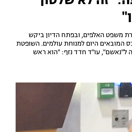
: "זה לא שלטון
"
התייצב ליום עדותו ה-13 במסגרת משפט האלפים, ובפתח הדיון ביקש
בס המובאים היום למנוחת עולמים. השופטת
ל"נאשם", עו"ד חדד נזף: "הוא ראש