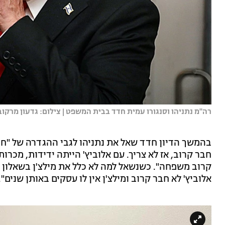
רה"מ נתניהו וסנגורו עמית חדד בבית המשפט | צילום: גדעון מרקובי
בהמשך הדיון חדד שאל את נתניהו לגבי ההגדרה של "חבר ק
חבר קרוב, אז לא צריך. עם אלוביץ' הייתה ידידות, מכרות
קרוב משפחה". כשנשאל למה לא כלל את מילצ'ן בשאלון ניג
אלוביץ' לא חבר קרוב ומילצ'ן אין לו עסקים באותן שנים".