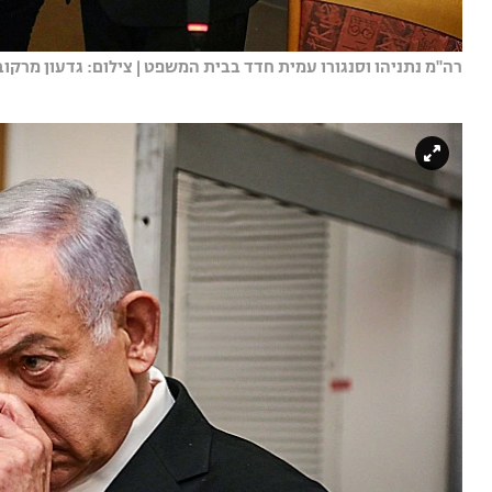
רה"מ נתניהו וסנגורו עמית חדד בבית המשפט | צילום: גדעון מרקובי