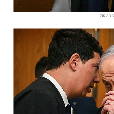
ץ' / פול