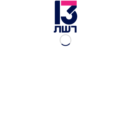
בפרשה זו מטרידה מאוד", אמר חקלאי, והוסיף:
"משטרת ישראל מחויבת לשמור על כבוד האדם ולא
לראות בו כלי לצורך ניסוח הודעות לריצוי דעת קהל
כזו או אחרת".
נתניהו והפוסט של זאב רז | צילום: אוליבייה פיטוסי, פלאש 90