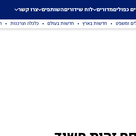
.
Application error: a clien
ים כפולים
מדורים
לוח שידורים
השותפים
צרו קשר
ים ומשפט
חדשות בארץ
חדשות בעולם
כלכלה וצרכנות
ת