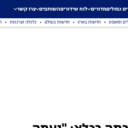
.
Application error: a clien
ים כפולים
מדורים
לוח שידורים
השותפים
צרו קשר
ים ומשפט
חדשות בארץ
חדשות בעולם
כלכלה וצרכנות
ת