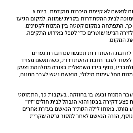
לפי כתב האישום שהגישה עו״ד אליזבט קדמון, "בין המנוח לנאשם לא קיימת היכרות מוקדמת. ביום 6
רחבה הסמוכה לבית ההסתדרות בקרית שמונה. למקום הגיעו
כך, התפתחה במקום קטטה בין המנוח לקטינים.
זירה הגיעו שוטרים כדי לטפל באירוע התקיפה.
את המקום.
לרחבת ההסתדרות ונפגשו עם חבורת נערים
 לצעוד לעבר רחבת ההסתדרות, כשהנאשם מצויד
ולחבריו, נופף בידו השמאלית בצורה מתלהמת וצעק
מנוח החל עימות מילולי, הנאשם ניגש לעבר המנוח,
בר המנוח ובעט בו בחוזקה. בעקבות כך, התמוטט
פצע דקירה בבטן והוא הובהל לבית חולים "זיו"
ע מותו. באותו לילה הסתיר הנאשם בעזרת אחרים
בנוסף, הורה הנאשם לאחר למסור גרסה שקרית