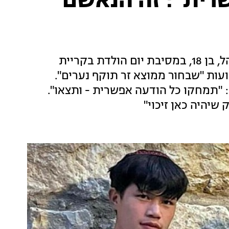
רית": זה הנאשם
ליעד אדרי, בן 21, נאשם ברצח הנער יואל להנגהל, בן 18, במסיבת יום הולדת בקריית
עות "שבחור ממוצא זר תוקף נערים".
 "תמחקו כל הודעה אפשרית - ותצאו".
 שיהיה כאן זיכוי"