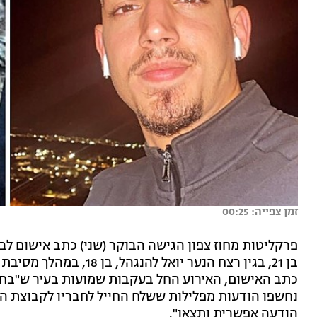
זמן צפייה: 00:25
פרקליטות מחוז צפון הגישה הבוקר (שני) כתב אישום לבי
בן 21, בגין רצח הנער יו
כתב האישום, האירוע החל בעקבות שמועות בעיר ש"בחור
נחשפו הודעות מפלילות ששלח החייל לחבריו לקבוצת הו
הודעה אפשרית ותצאו".