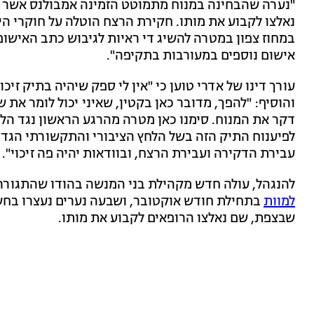
"נערה שהבחינה במנוח מתמוטט הזמינה אמבולנס אשר פי
נאלצו לקבוע את מותו. חקירת הרצח הוטלה על חוקרי 
במחוז צפון במטרה להשיג די ראיות לגיבוש כתב האיש
אישום נוספים במעורבות בתקיפה".
עורך דינו של אדרי טוען כי "אין לי ספק שיהיה בתיק זיכו
והוסיף: "להפך, מדובר כאן בקטין, שאיני יכול לומר א
דקר את המנוח. סימנו כאן מטרה מהרגע הראשון נגד הלק
לפיענוח התיק הזה בשל הלחץ הציבורי והתקשורתי הגדול
עבירת הדקירה ועבירת הרצח, ובוודאות יהיה פה זיכוי".
להנגהל, עולה חדש מקהילת בני המנשה בהודו שהתגורר
למוות
בתחילת חודש אוקטובר, ושבעה נערים נעצרו בחשד 
שבצפת, שם נאלצו הרופאים לקבוע את מותו.