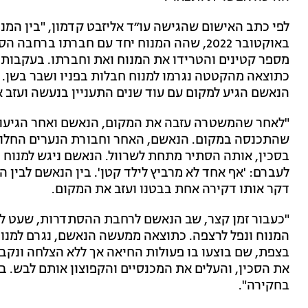
באוקטובר 2022, שהה המנוח יחד עם חברתו ב
מספר קטינים והטרידו את המנוח ואת וחברתו. בעקבות 
כתוצאה מהקטטה נגרמו למנוח חבלות בפניו ושבר בשן. ל
הנאשם הגיע למקום עם עוד שנים התעניין בנעשה ועזב 
"לאחר שהמשטרה עזבה את המקום, הנאשם ואחר הגיעו 
שהתכנסה במקום. הנאשם, האחר וחבורת הנערים החלו
בסכין, אותה הסתיר מתחת לשרוול. הנאשם ניגש למנוח 
לעברם: 'אף אחד לא מרביץ לילד קטן'. בין הנאשם לבין ה
דקר אותו דקירה אחת בבטנו ועזב את המקום.
"כעבור זמן קצר, שב הנאשם לרחבת ההסתדרות, שעט לע
המנוח ונפל לרצפה. כתוצאה ממעשה הנאשם, נגרם למנוח 
בצפת, שם בוצעו בו פעולות החיאה אך ללא הצלחה ונקב
את הסכין, והעלים את המכנסיים והקפוצון אותם לבש. 
בחקירה".