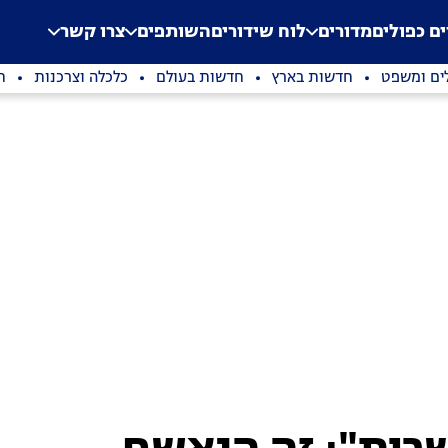
.
Application error: a clien
ים כפולים
מדורים
לוח שידורים
השותפים
צרו קשר
ים ומשפט
חדשות בארץ
חדשות בעולם
כלכלה וצרכנות
ת