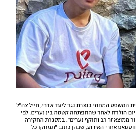
ת המשפט המחוזי בנצרת נגד ליעד אדרי, חייל צה"ל
אל להנגהל, בן 18, במהלך מסיבת יום הולדת לאחר שהתפתחה קטטה בין נערים. לפי
 ממוצא זר רב ותוקף נערים". במסגרת החקירה
וטסאפ אחרי האירוע, שבהן כתב: "תמחקו כל