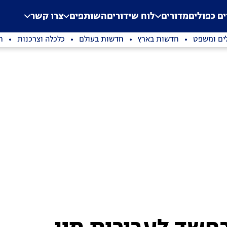
.
Application error: a clien
ים כפולים
מדורים
לוח שידורים
השותפים
צרו קשר
ים ומשפט
חדשות בארץ
חדשות בעולם
כלכלה וצרכנות
ת