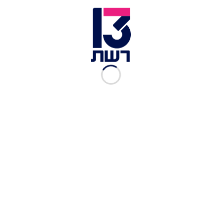
אמבולנס. ארכיון | צילום: תיעוד מבצעי מד"א
שוטרי סיור בכביש 60 זיהו במהלך הלילה (חמישי) רכב
שעליו אופנוע החשוד כגנוב וכרזו לנהג לעצור.
בתגובה, הנהג ניסה להימלט מהשוטרים - שדלקו
אחריו. במהלך המרדף התנגשה הניידת ברכב אחר.
בתאונה, שאירעה בצומת אדם לכיוון כוכב יעקב,
נפצעו שישה בני אדם - בהם ילדה בת שמונה שמצבה
הוגדר קשה והיא סובלת מחבלות בבטן ובגפיים, ושני
צעירים בשנות ה-20 לחייהם, בהם גבר עם חבלות
בחזה ובגפיים ואישה עם חבלת ראש. שלושת הפצועים
הנוספים מוגדרים במצב קל.