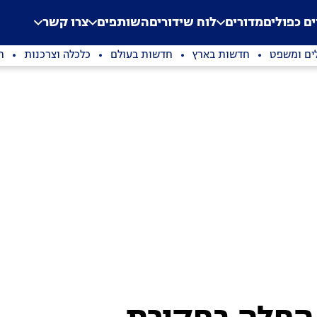
.
Application error: a clien
ים כפולים
מדורים
לוח שידורים
השותפים
צרו קשר
ים ומשפט
חדשות בארץ
חדשות בעולם
כלכלה וצרכנות
ת