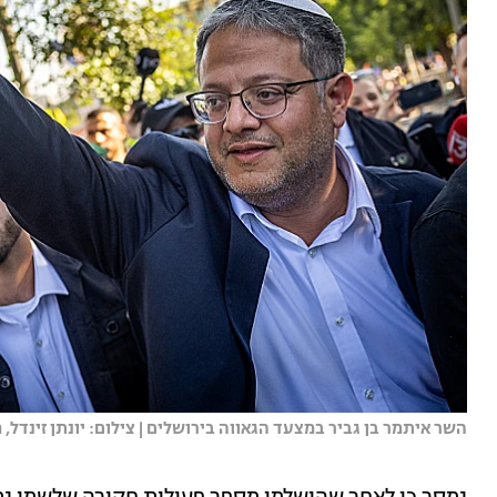
השר איתמר בן גביר במצעד הגאווה בירושלים | צילום: יונתן זינדל, פל