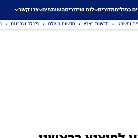
.
Application error: a clien
ים כפולים
מדורים
לוח שידורים
השותפים
צרו קשר
ים ומשפט
חדשות בארץ
חדשות בעולם
כלכלה וצרכנות
ת