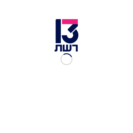
הגיעו למקום, ובבדיקה התברר כי הרכב הפרטי נגנב
מתל אביב. שוטרי משטרת מחוז ת"א ניהלו מרדף
וחיפושים נרחבים מהקרקע ומהאוויר אחר החשוד.
מהמשטרה נמסר כי קצינה של משטרת תל אביב צפון,
שהייתה בדרך הביתה אחרי משמרת לילה, הבחינה
בחשוד עובר בריצה את הכביש - והזעיקה כוחות
לאזור. החשוד נעצר על-ידי מתנדבי יחידת ג'פים
המשטרתית של משטרת גלילות, והועבר לחקירה
במשטרה.