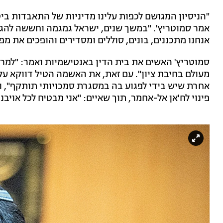
"הניסיון המגושם לכפות עלינו מדיניות של התאבדות ביט
אמר סמוטריץ'. "במשך שנים, ישראל גמגמה וחששה להגיד 
אנחנו מתכננים, בונים, סוללים ומסדירים והופכים את מ
סמוטריץ' האשים את בית הדין באנטישמיות ואמר: "למרב
מעולם בחיבת ציון". עם זאת, את האשמה הטיל דווקא על
אחרת שיש בידי לפגוע בה במסגרת סמכויותי תותקף", וה
פינוי לח'אן אל-אחמר, תוך שאיים: "אני מבטיח לכל אויבנ