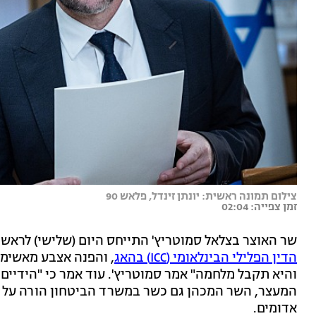
צילום תמונה ראשית: יונתן זינדל, פלאש 90
זמן צפייה: 02:04
שר האוצר בצלאל סמוטריץ' התייחס היום (שלישי) לראשו
הדין הפלילי הבינלאומי (ICC) בהאג
, והפנה אצבע מאשימ
והיא תקבל מלחמה" אמר סמוטריץ'. עוד אמר כי "הידיים 
המעצר, השר המכהן גם כשר במשרד הביטחון הורה על פינ
אדומים.