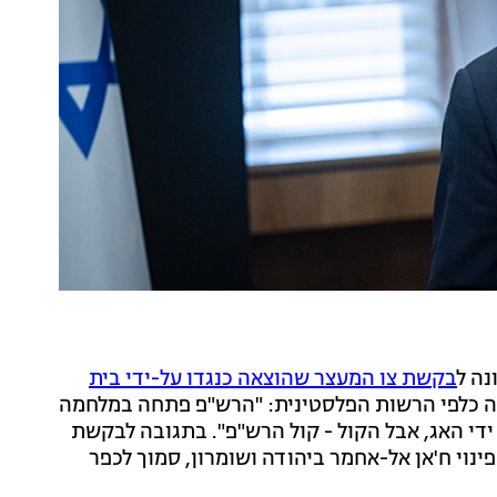
נה ל
בקשת צו המעצר שהוצאה כנגדו על-ידי בית
ה כלפי הרשות הפלסטינית: "הרש"פ פתחה במלחמה
ידי האג, אבל הקול - קול הרש"פ". בתגובה לבקשת
וי ח'אן אל-אחמר ביהודה ושומרון, סמוך לכפר