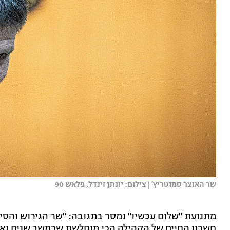
שר האוצר סמוטריץ' | צילום: יונתן זינדל, פלאש 90
מתנועת "שלום עכשיו" נמסר בתגובה: "שר הגירוש והסיפ
חשבון החיים של הקהילה הכי מוחלשת שבמשך שנים נא