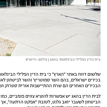
בית הדין הפלילי הבינלאומי בהאג | צילום: רויטרס
שלשום דווח באתר "הארץ" כי בית הדין הפלילי הבינלאומ
בכירים ישראלים, בהם השר סמוטריץ' והשר לביטחון לאומ
הבכירים האחרים הם שרת ההתיישבות אורית סטרוק ושנ
לבית הדין בהאג יש אפשרות להוציא צווים פומביים, כמ
הביטחון לשעבר יואב גלנט, לטובת "אפקט הרתעה", אך ה