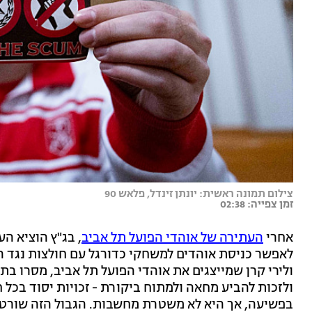
צילום תמונה ראשית: יונתן זינדל, פלאש 90
זמן צפייה: 02:38
אחרי
העתירה של אוהדי הפועל תל אביב
, בג"ץ הוציא הע
לאפשר כניסת אוהדים למשחקי כדורגל עם חולצות נגד המש
ולירי קרן שמייצגים את אוהדי הפועל תל אביב, מסרו בתג
ולזכות להביע מחאה ולמתוח ביקורת - זכויות יסוד בכ
בפשיעה, אך היא לא משטרת מחשבות. הגבול הזה שורטט ה