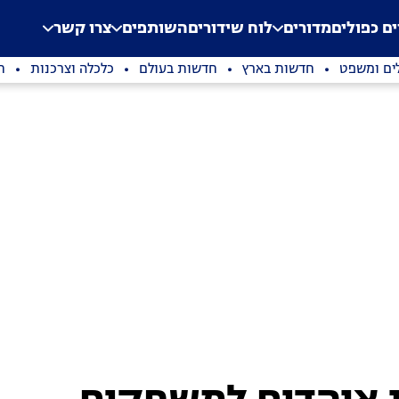
.
Application error: a clien
ים כפולים
מדורים
לוח שידורים
השותפים
צרו קשר
ים ומשפט
חדשות בארץ
חדשות בעולם
כלכלה וצרכנות
ת