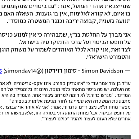
שמייצג את אוהדי הפועל, אמר: "גם ביטויים שמקוממים ז
בו איום, לא קורא לאלימות, אין בו גזענות. השאלה האם
תנועה גזענית, קבוצה יריבה וכנגד המשטרה כמוסד".
אני מברך על החלטת בג״ץ, שמבהירה כי אין למנוע כני
על חופש הביטוי ועל ערכי הדמוקרטיה בישראל.
לצד זאת, אני קורא לכלל האוהדים לשמור על משחק הוגן
והספורט הישראלי.
— Simon Davidson - סימון דוידסון (@simondav14)
5
עו"ד בן צור אמר עוד כי ‏"איצטדיון ספורט אינו אקס-טריטוריה. לא א
פה העלבה. יש פה ביטוי מחאתי כלפי מוסד. היום זה בלומפילד של הפוע
המדינה: "מגרש כדורגל לא דומה למרחב ציבורי אחר. העמדה פה היא
מתבססת המשטרה היא סעיף 12 לחוק מניעת אלימות בספורט".
מפקד מחוז ת"א, ניצב חיים סרגרוף, אמר: "אני לא אוהד אף קבוצה, 
על חופש הביטוי, אבל פחות התעסקתי בסוגיה הזו, אלא במשהו אחר:
אחרים שלא העזנו לעצור ולהגיד 'יכולנו לעצור'".