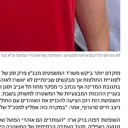
לא הורשו להיכנס איתה למגרש: החולצה של אוהדי הפועל ת"א נג
מוקדם יותר ביקש משרד המשפטים מבג"ץ פרק זמן של שב
לסוגיית החולצות אך מבקשים שבינתיים לא יאשרו לאוהד
בתגובת המדינה אף נכתב כי מפקד מחוז תל אביב וסגן 
בעניין ההכנות המבצעיות של המשטרה למשחק בשבת. אח
השופטת רות רונן הציעה להכניס את האוהדים עם החולצות
ניצב חיים סרגרוף, אמר: "במקרה כזה אמליץ למפכ"ל של
השופטת דפנה ברק ארז: "העותרים הם אוהדי הפועל שט
ונגועה באפליה. מנגד העמדה הבסיסית של המשטרה היא ש