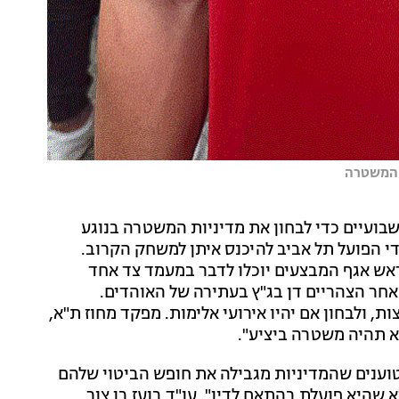
ד המשטרה
ועיים כדי לבחון את מדיניות המשטרה בנוגע
י הפועל תל אביב להיכנס איתן למשחק הקרוב.
ראש אגף המבצעים יוכלו לדבר במעמד צד אחד
ר הצהריים דן בג"ץ בעתירה של האוהדים.
, ולבחון אם יהיו אירועי אלימות. מפקד מחוז ת"א,
א תהיה משטרה ביציע".
וענים שהמדיניות מגבילה את חופש הביטוי שלהם
היא פועלת בהתאם לדין". ‏עו"ד בועז בן צור,