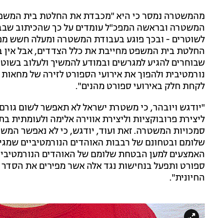
מהמשטרה נמסר כי היא "מכבדת את החלטת בית המשפט ו
המשטרה ובראשה המפכ"ל עומדים על כך שהכיתוב שבבס
לשוטרים - ובכך פוגע בעבודת המשטרה ומעלה חשש ממש
החלטת בית המשפט מחייבת את כלל הצדדים, אבל אין ב
שבוחרים להגיע למגרשים ובמודע להמשיך ולעלוב בשוטר
נורמטיבית ולהפוך את אירועי הספורט לזירה של מחאות 
לקחת חלק באירועי ספורט מהנים".
"יודגש ויובהר, כי משטרת ישראל לא תאפשר לשום גורם
ליצירת פרובוקציות וליצירת אווירה אלימה ולעומתית ב
סמכויות המשטרה. זאת ועוד, יודגש, כי לא נאפשר המש
שלומם ובטחונם של רבבות האוהדים הנורמטיביים שמגי
האמצעים למען הבטחת שלומם של האוהדים הנורמטיביים
ספורט ותפעל בנחישות נגד אלה אשר מפירים את הסדר 
החיונית".