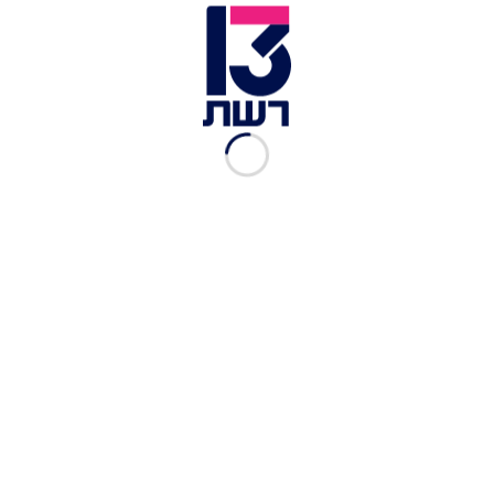
מפקד תחנת נתניה, נצ"מ שמעון דהאן | דוברות המשטרה | צילום
תמונה ראשית: דוברות המשטרה
זמן צפייה: 00:18
חשד לרצח:
גבר כבן 30 נמצא הערב (חמישי) ירוי
ברכבו בנתניה, כשהוא ללא רוח חיים. צוותי מד"א
שהוזעקו לזירה ברחוב מרדכי מקלף בעיר נאלצו
לקבוע את מותו. המשטרה פתחה בחקירת נסיבות
האירוע. מפקד מחוז המרכז ניצב אבי ביטון קיים
הערכת מצב בזירת הרצח, ובסופה הטיל את החקירה
על ימ"ר מרכז.
מהמשטרה נמסר כי מפקד המחוז הנחה על המשך
פריסה נרחבת בעיר, תוך "הפעלת כוחות רבים