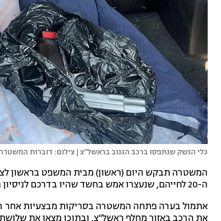
כלי הנשק שנתפסו ברכב הגנוב בראשל"צ | צילום: דוברות המשטרה
המשטרה תבקש היום (ראשון) מבית המשפט בראשון לציו
ה-20 לחייהם, שנעצרו אמש בחשד שהיו בדרכם לניסיון חיסול בעיר.
אתמול בערה פתחה המשטרה בסריקות מבצעיות אחר רכב 
את הרכב באזור מחלף ראשל"צ, ובתוכו מצאו את שלושת