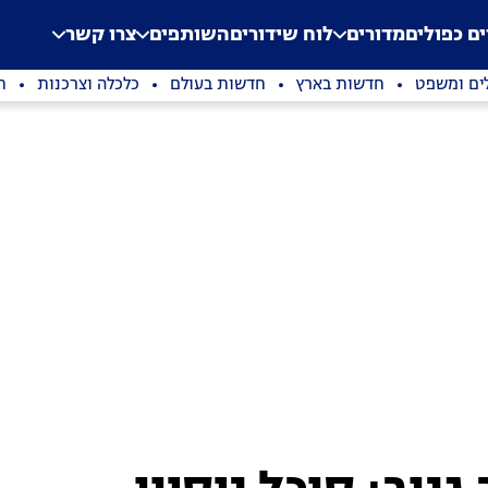
.
Application error: a clien
ים כפולים
מדורים
לוח שידורים
השותפים
צרו קשר
ים ומשפט
חדשות בארץ
חדשות בעולם
כלכלה וצרכנות
ת