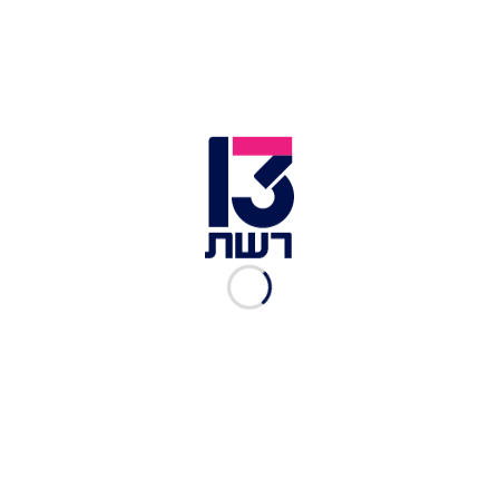
במעטפה היו מסמכי משטרה חסויים שהעבירה דוד
לביטון בעניין חקירה שנערכה נגדו. בכתב האישום
נטען כי דוד ידעה מה יש במעטפה, וגם דוד בתשובה
לכתב האישום הודתה כי ידעה, אולם כעת, שבע שנים
אחרי, היא מעוניינת לחזור בה.
פרקליטה של דוד, עורך הדין אופיר קליין, סירב להגיב
לידיעה.